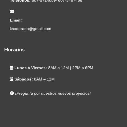
Teléfonos:
607-5724089/ 607-5487486
Email:
ksadorada@gmail.com
Horarios
Lunes a Viernes:
8AM a 12M | 2PM a 6PM
Sábados:
8AM – 12M
¡Pregunta por nuestros nuevos proyectos!