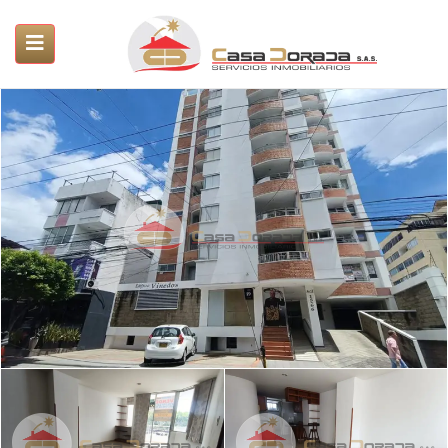
ubmenu (Servicios)
submenu (Propiedades)
SUBMENU (PROYECTOS)
submenu (Nosotros)