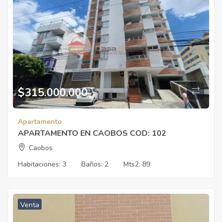
$
315.000.000
Apartamento
APARTAMENTO EN CAOBOS COD: 102
Caobos
Habitaciones:
3
Baños:
2
Mts2:
89
Venta