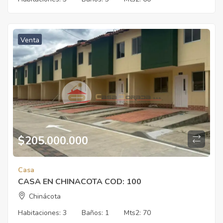
Venta
$
205.000.000
Casa
CASA EN CHINACOTA COD: 100
Chinácota
Habitaciones:
3
Baños:
1
Mts2:
70