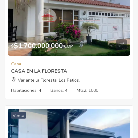
$
1.700.000.000
$
/COP
Casa
CASA EN LA FLORESTA
Variante la Floresta, Los Patios.
Habitaciones:
4
Baños:
4
Mts2:
1000
Venta