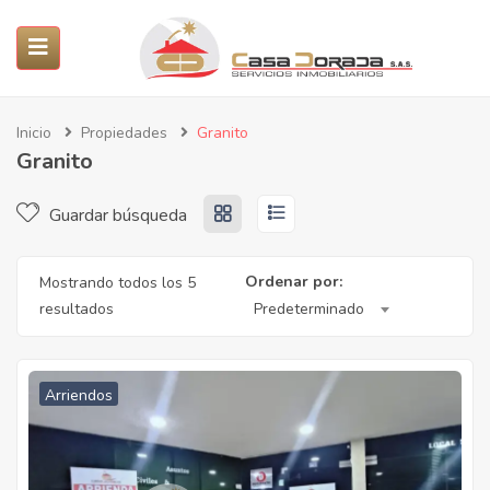
ubmenu (Servicios)
Inicio
Propiedades
Granito
Granito
submenu (Propiedades)
Guardar búsqueda
SUBMENU (PROYECTOS)
Ordenar por:
Mostrando todos los 5
submenu (Nosotros)
resultados
Predeterminado
Arriendos