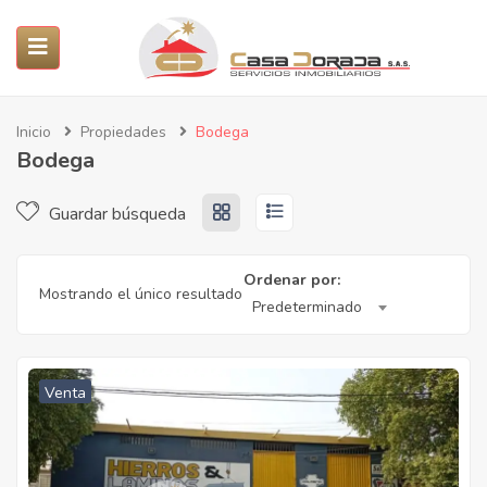
ubmenu (Servicios)
Inicio
Propiedades
Bodega
Bodega
submenu (Propiedades)
Guardar búsqueda
SUBMENU (PROYECTOS)
Ordenar por:
Mostrando el único resultado
submenu (Nosotros)
Predeterminado
Venta