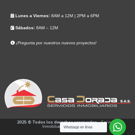
Lunes a Viernes:
8AM a 12M | 2PM a 6PM
Sábados:
8AM – 12M
¡Pregunta por nuestros nuevos proyectos!
2025 © Todos los derechos reservados
- Servicios
Inmobiliarios Casa Dorada
Whatsapp en línea