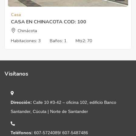
Casa
CASA EN CHINACOTA COD: 100
Chinácota
Habitaciones:
3
Baños:
1
Mts2:
70
Visítanos
Dirección:
Calle 10 #3-42 – oficina 102, edificio Banco
Santander, Cúcuta | Norte de Santander
Teléfonos:
607-5724089/ 607-5487486