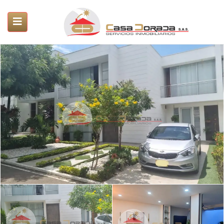
ubmenu (Servicios)
submenu (Propiedades)
SUBMENU (PROYECTOS)
submenu (Nosotros)