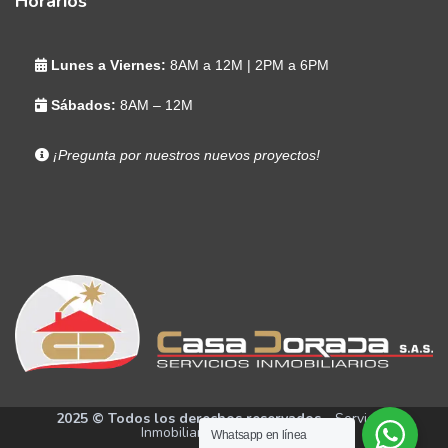
Horarios
Lunes a Viernes:
8AM a 12M | 2PM a 6PM
Sábados:
8AM – 12M
¡Pregunta por nuestros nuevos proyectos!
2025 © Todos los derechos reservados
- Servicios
Inmobiliarios Casa Dorada
Whatsapp en línea