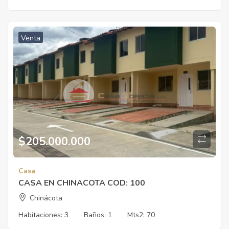
Venta
$
205.000.000
Casa
CASA EN CHINACOTA COD: 100
Chinácota
Habitaciones:
3
Baños:
1
Mts2:
70