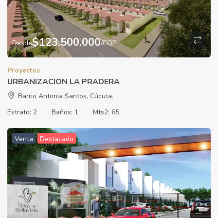
$
123.500.000
Desde
/COP
Proyectos
URBANIZACION LA PRADERA
Barrio Antonia Santos, Cúcuta.
Estrato:
2
Baños:
1
Mts2:
65
Venta
Destacado