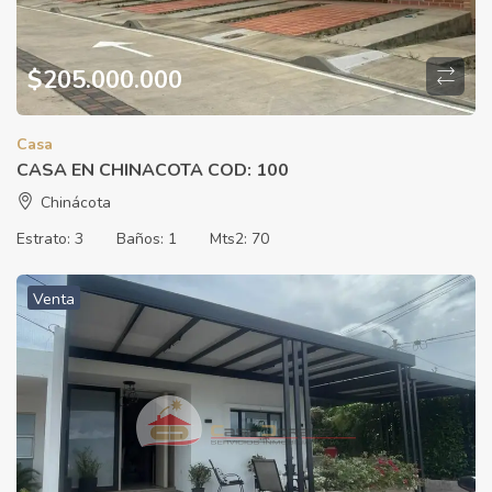
$
205.000.000
Casa
CASA EN CHINACOTA COD: 100
Chinácota
Estrato:
3
Baños:
1
Mts2:
70
Venta