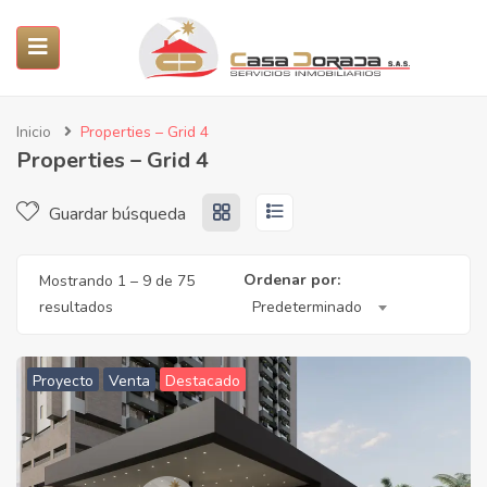
ubmenu (Servicios)
Inicio
Properties – Grid 4
Properties – Grid 4
submenu (Propiedades)
Guardar búsqueda
SUBMENU (PROYECTOS)
Ordenar por:
Mostrando
1
–
9
de 75
submenu (Nosotros)
resultados
Predeterminado
Proyecto
Venta
Destacado