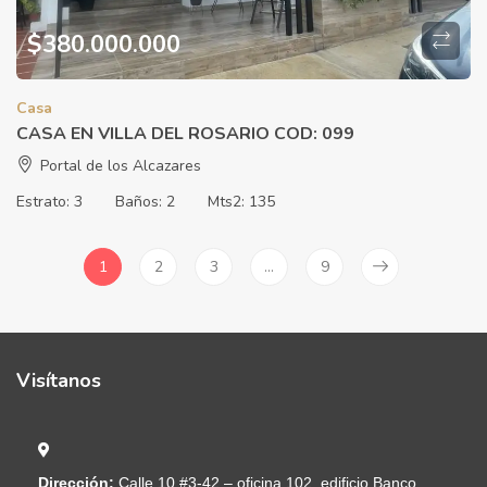
$
380.000.000
Casa
CASA EN VILLA DEL ROSARIO COD: 099
Portal de los Alcazares
Estrato:
3
Baños:
2
Mts2:
135
1
2
3
…
9
Visítanos
Dirección:
Calle 10 #3-42 – oficina 102, edificio Banco