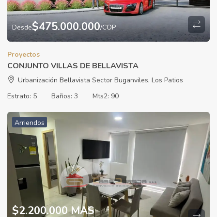
$
475.000.000
Desde
/COP
Proyectos
CONJUNTO VILLAS DE BELLAVISTA
Urbanización Bellavista Sector Buganviles, Los Patios
Estrato:
5
Baños:
3
Mts2:
90
Arriendos
$2.200.000 MAS